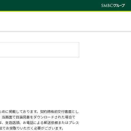
ために掲載しております。契約締結前交付書面とし
、当画面で目論見書をダウンロードされた場合で
は、支店店頭、お電話による郵送依頼またはプレス
方法でお受取りいただく必要がございます。