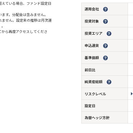
超えている場合、ファンド設定日
運用会社
います。分配金は含みません。
れません。設定来の推移は月次運
投資対象
）。
てから再度アクセスしてくださ
投資エリア
申込通貨
基準価額
前日比
純資産総額
リスクレベル
設定日
為替ヘッジ方針